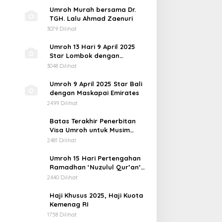
Umroh Murah bersama Dr.
TGH. Lalu Ahmad Zaenuri
3079 Dilihat
Umroh 13 Hari 9 April 2025
Star Lombok dengan
Maskapai Emirates
3048 Dilihat
Umroh 9 April 2025 Star Bali
dengan Maskapai Emirates
2499 Dilihat
Batas Terakhir Penerbitan
Visa Umroh untuk Musim
1446H
2481 Dilihat
Umroh 15 Hari Pertengahan
Ramadhan ‘Nuzulul Qur’an’
Berangkat 5 Maret 2025
2440 Dilihat
Haji Khusus 2025, Haji Kuota
Kemenag RI
1758 Dilihat