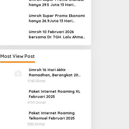
hanya 29.5 Juta 13 Hari
berangkat dari Lombok
Umroh Super Promo Ekonomi
hanya 26.9Juta 13 Hari
berangkat dari Lombok
Umroh 10 Februari 2026
bersama Dr. TGH. Lalu Ahmad
Zaenuri
Most View Post
Umroh 16 Hari Akhir
Ramadhan, Berangkat 20
Maret 2025
5760 Dilihat
Paket Internet Roaming XL
Februari 2025
4755 Dilihat
Paket Internet Roaming
Telkomsel Februari 2025
3582 Dilihat