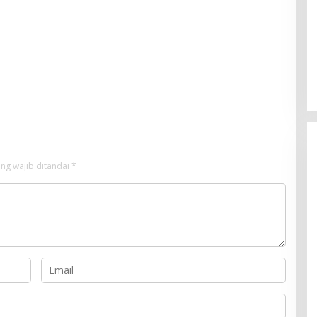
ng wajib ditandai
*