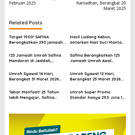
pos
Februari 2025
Ramadhan, Berangkat 20
Maret 2025
Related Posts
Target 1500! SAFINA
Hasil Ladang Kebun,
Berangkatkan 290 jamaah
antarkan Niat Suci Mantan
Umroh di Bulan Februari
Kepala Desa Tepal Umroh
2026
123 Jamaah Umrah Safina
Safina Berangkatkan 123
Mendarat di Jeddah,
Jamaah Umrah Awal
Bersiap Melaksanakan
Februari 2026
Rangkaian Tour dan Umrah
Umroh Syawal 14 Hari,
Umroh Syawal 12 Hari,
Berangkat 31 Maret 2026
Berangkat 25 Maret 2026
Pesawat Emirates + City
Pesawat batik Air
Tour Dubai Landing
Tebar Manfaat! 25 Tahun
Umroh Super Promo
Madinah
lebih Mengajar, Safina
Standar hanya 29.5 Juta 13
Travel Serahkan Umroh
Hari berangkat dari
Gratis untuk Guru Non ASN
Lombok
di Lombok Barat