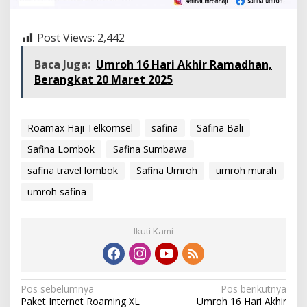
Post Views:
2,442
Baca Juga:
Umroh 16 Hari Akhir Ramadhan,
Berangkat 20 Maret 2025
Roamax Haji Telkomsel
safina
Safina Bali
Safina Lombok
Safina Sumbawa
safina travel lombok
Safina Umroh
umroh murah
umroh safina
Ikuti Kami
Navigasi
Pos sebelumnya
Pos berikutnya
Paket Internet Roaming XL
Umroh 16 Hari Akhir