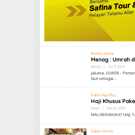
Berita Utama
Menag : Umrah da
Oleh
Berita
|
Juli 9, 2025
Admin
Jakarta, GONTB – Pemer
laut sebagai
Paket Haji Plus
Haji Khusus Pake
Oleh
Paket
|
Mei 26, 2025
Admi
MAU BERANGKAT HAJI, TA
Paket Umroh