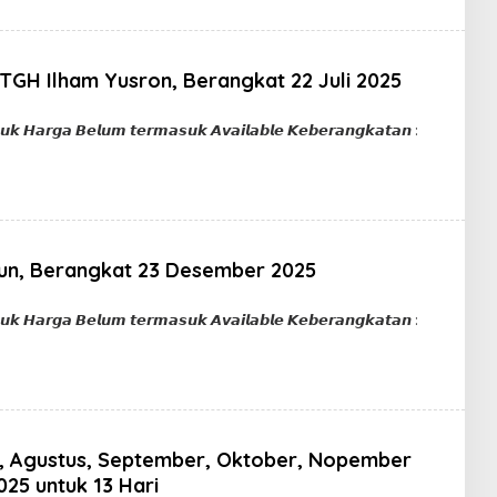
GH Ilham Yusron, Berangkat 22 Juli 2025
in
𝙪𝙠 𝙃𝙖𝙧𝙜𝙖 𝘽𝙚𝙡𝙪𝙢 𝙩𝙚𝙧𝙢𝙖𝙨𝙪𝙠 𝘼𝙫𝙖𝙞𝙡𝙖𝙗𝙡𝙚 𝙆𝙚𝙗𝙚𝙧𝙖𝙣𝙜𝙠𝙖𝙩𝙖𝙣 :
un, Berangkat 23 Desember 2025
in
𝙪𝙠 𝙃𝙖𝙧𝙜𝙖 𝘽𝙚𝙡𝙪𝙢 𝙩𝙚𝙧𝙢𝙖𝙨𝙪𝙠 𝘼𝙫𝙖𝙞𝙡𝙖𝙗𝙡𝙚 𝙆𝙚𝙗𝙚𝙧𝙖𝙣𝙜𝙠𝙖𝙩𝙖𝙣 :
i, Agustus, September, Oktober, Nopember
25 untuk 13 Hari