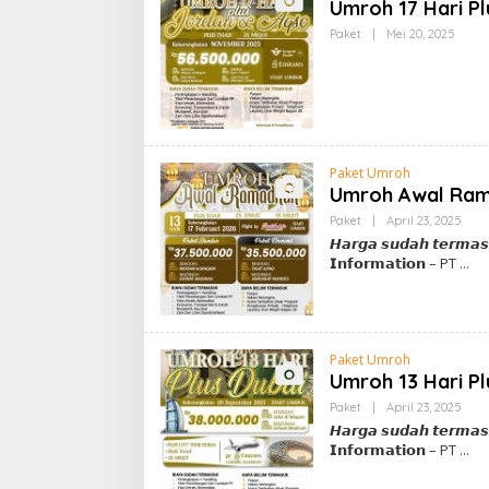
Umroh 17 Hari P
Oleh
Paket
|
Mei 20, 2025
Admi
Paket Umroh
Umroh Awal Rama
Oleh
Paket
|
April 23, 2025
Adm
𝙃𝙖𝙧𝙜𝙖 𝙨𝙪𝙙𝙖𝙝 𝙩𝙚𝙧𝙢𝙖𝙨
𝗜𝗻𝗳𝗼𝗿𝗺𝗮𝘁𝗶𝗼𝗻 – PT
Paket Umroh
Umroh 13 Hari Pl
Oleh
Paket
|
April 23, 2025
Adm
𝙃𝙖𝙧𝙜𝙖 𝙨𝙪𝙙𝙖𝙝 𝙩𝙚𝙧𝙢𝙖𝙨
𝗜𝗻𝗳𝗼𝗿𝗺𝗮𝘁𝗶𝗼𝗻 – PT