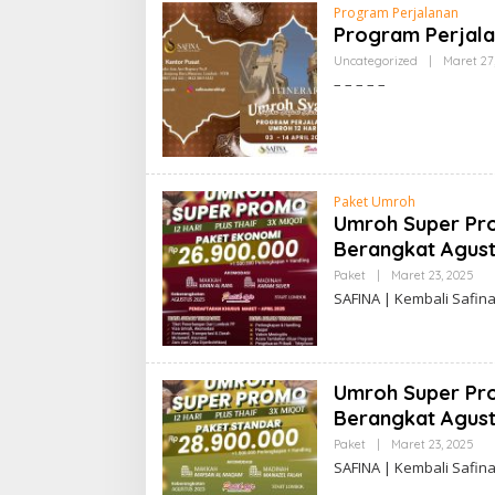
Program Perjalanan
Program Perjala
Uncategorized
|
Maret 27
– – – – –
Paket Umroh
Umroh Super Pro
Berangkat Agust
Ole
Paket
|
Maret 23, 2025
Adm
SAFINA | Kembali Safi
Umroh Super Pro
Berangkat Agust
Ole
Paket
|
Maret 23, 2025
Adm
SAFINA | Kembali Safi