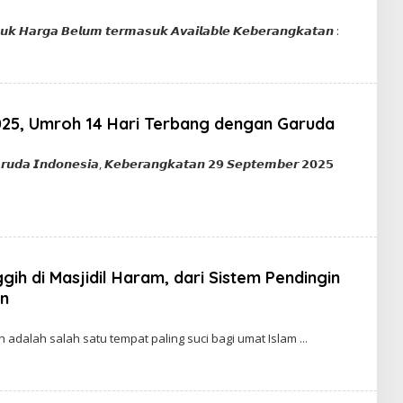
n
𝙪𝙠 𝙃𝙖𝙧𝙜𝙖 𝘽𝙚𝙡𝙪𝙢 𝙩𝙚𝙧𝙢𝙖𝙨𝙪𝙠 𝘼𝙫𝙖𝙞𝙡𝙖𝙗𝙡𝙚 𝙆𝙚𝙗𝙚𝙧𝙖𝙣𝙜𝙠𝙖𝙩𝙖𝙣 :
25, Umroh 14 Hari Terbang dengan Garuda
in
𝙧𝙪𝙙𝙖 𝙄𝙣𝙙𝙤𝙣𝙚𝙨𝙞𝙖, 𝙆𝙚𝙗𝙚𝙧𝙖𝙣𝙜𝙠𝙖𝙩𝙖𝙣 𝟮𝟵 𝙎𝙚𝙥𝙩𝙚𝙢𝙗𝙚𝙧 𝟮𝟬𝟮𝟱
gih di Masjidil Haram, dari Sistem Pendingin
n
n
 adalah salah satu tempat paling suci bagi umat Islam