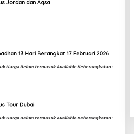
lus Jordan dan Aqsa
n
dhan 13 Hari Berangkat 17 Februari 2026
in
𝙪𝙠 𝙃𝙖𝙧𝙜𝙖 𝘽𝙚𝙡𝙪𝙢 𝙩𝙚𝙧𝙢𝙖𝙨𝙪𝙠 𝘼𝙫𝙖𝙞𝙡𝙖𝙗𝙡𝙚 𝙆𝙚𝙗𝙚𝙧𝙖𝙣𝙜𝙠𝙖𝙩𝙖𝙣 :
us Tour Dubai
in
𝙪𝙠 𝙃𝙖𝙧𝙜𝙖 𝘽𝙚𝙡𝙪𝙢 𝙩𝙚𝙧𝙢𝙖𝙨𝙪𝙠 𝘼𝙫𝙖𝙞𝙡𝙖𝙗𝙡𝙚 𝙆𝙚𝙗𝙚𝙧𝙖𝙣𝙜𝙠𝙖𝙩𝙖𝙣 :