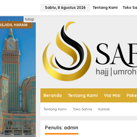
Lewati
ke
Sabtu, 8 Agustus 2026
Tentang Kami
Toko Sa
konten
tutup
Beranda
Tentang Kami
Visi Misi
Pake
Tentang Kami
Toko Safina
Kontak
Penulis:
admin