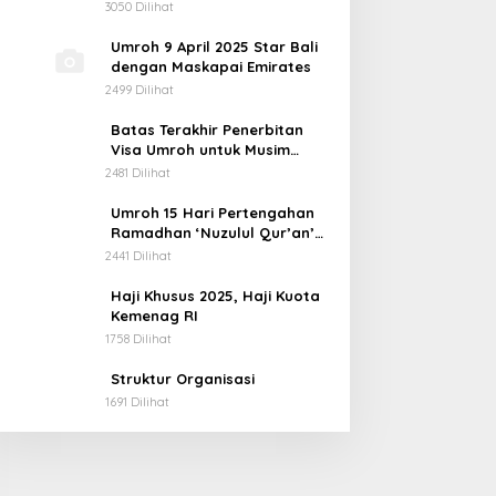
Maskapai Emirates
3050 Dilihat
Umroh 9 April 2025 Star Bali
dengan Maskapai Emirates
2499 Dilihat
Batas Terakhir Penerbitan
Visa Umroh untuk Musim
1446H
2481 Dilihat
Umroh 15 Hari Pertengahan
Ramadhan ‘Nuzulul Qur’an’
Berangkat 5 Maret 2025
2441 Dilihat
Haji Khusus 2025, Haji Kuota
Kemenag RI
1758 Dilihat
Struktur Organisasi
1691 Dilihat