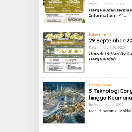
Oleh
Paket
|
April 21, 2025
Admi
𝙃𝙖𝙧𝙜𝙖 𝙨𝙪𝙙𝙖𝙝 𝙩𝙚𝙧𝙢𝙖𝙨
𝗜𝗻𝗳𝗼𝗿𝗺𝗮𝘁𝗶𝗼𝗻 – PT
Paket Umroh
29 September 20
Oleh
Paket
|
April 20, 2025
Adm
𝙐𝙢𝙧𝙤𝙝 𝟭𝟰 𝙃𝙖𝙧𝙞 𝘽𝙮 𝙂𝙖
𝙃𝙖𝙧𝙜𝙖 𝙨𝙪𝙙𝙖𝙝
Berita Utama
5 Teknologi Cang
hingga Keamana
Oleh
Berita
|
April 1, 2025
Admi
Masjidilharam di Makkah