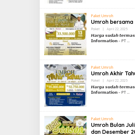
Paket Umroh
Umroh bersama T
Oleh
Paket
|
April 22, 2025
Adm
𝙃𝙖𝙧𝙜𝙖 𝙨𝙪𝙙𝙖𝙝 𝙩𝙚𝙧𝙢𝙖𝙨
𝗜𝗻𝗳𝗼𝗿𝗺𝗮𝘁𝗶𝗼𝗻 – PT
Paket Umroh
Umroh Akhir Tah
Oleh
Paket
|
April 22, 2025
Adm
𝙃𝙖𝙧𝙜𝙖 𝙨𝙪𝙙𝙖𝙝 𝙩𝙚𝙧𝙢𝙖𝙨
𝗜𝗻𝗳𝗼𝗿𝗺𝗮𝘁𝗶𝗼𝗻 – PT
Paket Umroh
Umroh Bulan Jul
dan Desember 20