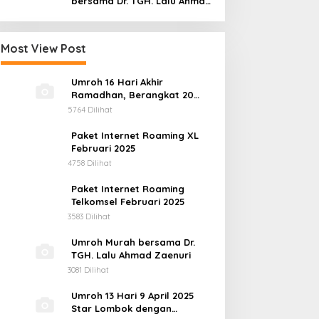
bersama Dr. TGH. Lalu Ahmad
Zaenuri
Most View Post
Umroh 16 Hari Akhir
Ramadhan, Berangkat 20
Maret 2025
5764 Dilihat
Paket Internet Roaming XL
Februari 2025
4758 Dilihat
Paket Internet Roaming
Telkomsel Februari 2025
3583 Dilihat
Umroh Murah bersama Dr.
TGH. Lalu Ahmad Zaenuri
3081 Dilihat
Umroh 13 Hari 9 April 2025
Star Lombok dengan