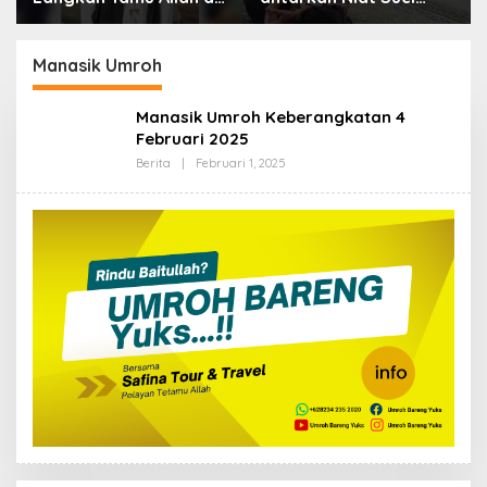
Tanah Suci, Kisah
Mantan Kepala Desa
Amnul Kahfi: Mutawwif
Tepal Umroh
Safina dari Lombok
Manasik Umroh
Manasik Umroh Keberangkatan 4
Februari 2025
Oleh
Berita
|
Februari 1, 2025
Admin