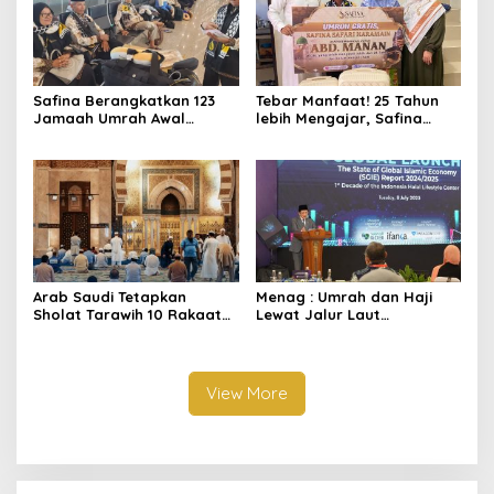
Safina Berangkatkan 123
Tebar Manfaat! 25 Tahun
Jamaah Umrah Awal
lebih Mengajar, Safina
Februari 2026
Travel Serahkan Umroh
Gratis untuk Guru Non ASN
di Lombok Barat
Arab Saudi Tetapkan
Menag : Umrah dan Haji
Sholat Tarawih 10 Rakaat
Lewat Jalur Laut
dan Witir 3 Rakaat untuk
Berpotensi Dibuka
Ramadhan 2026
View More