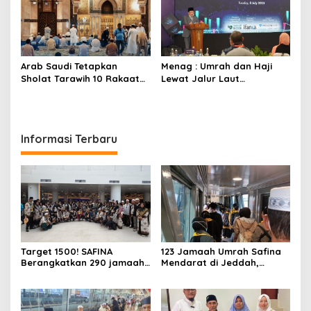
Arab Saudi Tetapkan
Menag : Umrah dan Haji
Sholat Tarawih 10 Rakaat
Lewat Jalur Laut
dan Witir 3 Rakaat untuk
Berpotensi Dibuka
Ramadhan 2026
Informasi Terbaru
Target 1500! SAFINA
123 Jamaah Umrah Safina
Berangkatkan 290 jamaah
Mendarat di Jeddah,
Umroh di Bulan Februari
Bersiap Melaksanakan
2026
Rangkaian Tour dan Umrah