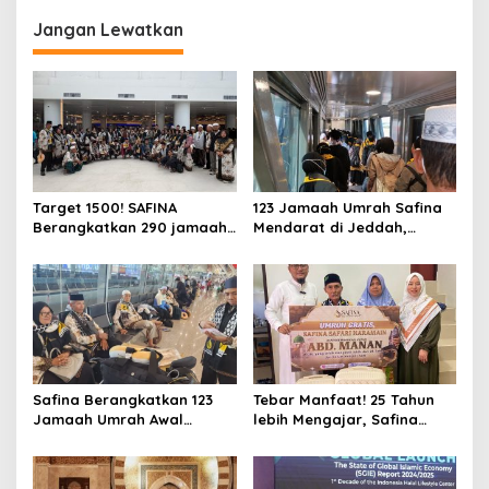
Jangan Lewatkan
Target 1500! SAFINA
123 Jamaah Umrah Safina
Berangkatkan 290 jamaah
Mendarat di Jeddah,
Umroh di Bulan Februari
Bersiap Melaksanakan
2026
Rangkaian Tour dan Umrah
Safina Berangkatkan 123
Tebar Manfaat! 25 Tahun
Jamaah Umrah Awal
lebih Mengajar, Safina
Februari 2026
Travel Serahkan Umroh
Gratis untuk Guru Non ASN
di Lombok Barat