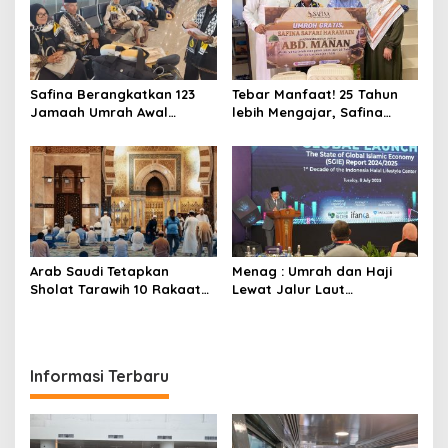
Safina Berangkatkan 123
Tebar Manfaat! 25 Tahun
Jamaah Umrah Awal
lebih Mengajar, Safina
Februari 2026
Travel Serahkan Umroh
Gratis untuk Guru Non ASN
di Lombok Barat
Arab Saudi Tetapkan
Menag : Umrah dan Haji
Sholat Tarawih 10 Rakaat
Lewat Jalur Laut
dan Witir 3 Rakaat untuk
Berpotensi Dibuka
Ramadhan 2026
Informasi Terbaru