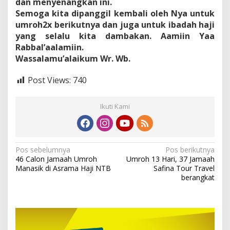
dan menyenangkan ini.
Semoga kita dipanggil kembali oleh Nya untuk
umroh2x berikutnya dan juga untuk ibadah haji
yang selalu kita dambakan. Aamiin Yaa
Rabbal’aalamiin.
Wassalamu’alaikum Wr. Wb.
Post Views:
740
Ikuti Kami
Navigasi
Pos sebelumnya
Pos berikutnya
46 Calon Jamaah Umroh
Umroh 13 Hari, 37 Jamaah
pos
Manasik di Asrama Haji NTB
Safina Tour Travel
berangkat