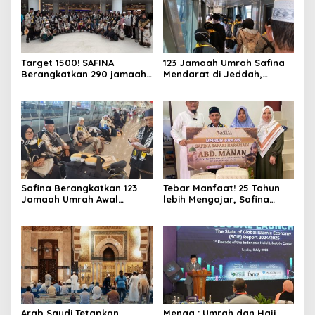
Target 1500! SAFINA
123 Jamaah Umrah Safina
Berangkatkan 290 jamaah
Mendarat di Jeddah,
Umroh di Bulan Februari
Bersiap Melaksanakan
2026
Rangkaian Tour dan Umrah
Safina Berangkatkan 123
Tebar Manfaat! 25 Tahun
Jamaah Umrah Awal
lebih Mengajar, Safina
Februari 2026
Travel Serahkan Umroh
Gratis untuk Guru Non ASN
di Lombok Barat
Arab Saudi Tetapkan
Menag : Umrah dan Haji