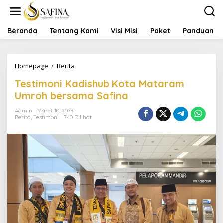
Lewati
ke
konten
Beranda
Tentang Kami
Visi Misi
Paket
Panduan
Testimoni
Homepage
/
Berita
Kadishub
Testimoni Kadishub Kota Mataram
Kota
Mataram
Umroh bersama Safina
Umroh
bersama
Admin
Maret 10, 2023
Berita
,
Testimoni
740 Dilihat
Safina